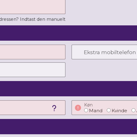
adressen? Indtast den manuelt
Ekstra mobiltelefon
Køn
Mand
Kvinde