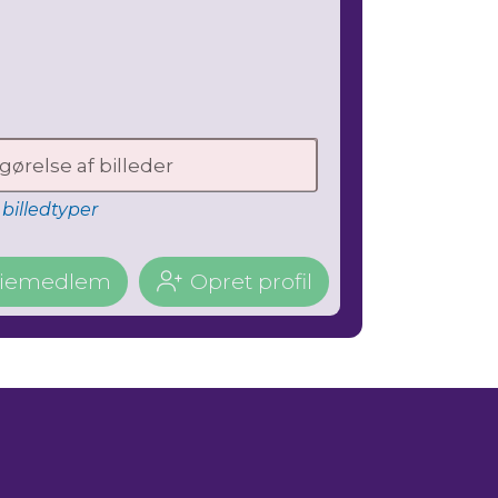
gørelse af billeder
billedtyper
miliemedlem
Opret profil