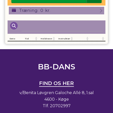
Træning
:
0
kr.
Dato
Tid
Holdnavn
Instruktør
BB-DANS
FIND OS HER
v/Benita Løvgren Galoche Allé 8, 1.sal
4600 - Køge
Tlf.
20702997