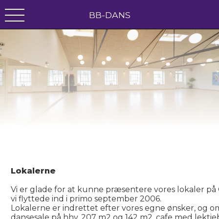
BB-DANS
Lokalerne
Vi er glade for at kunne præsentere vores lokaler på
vi flyttede ind i primo september 2006.
Lokalerne er indrettet efter vores egne ønsker, og o
dansesale på hhv. 207 m2 og 142 m2, cafe med lektieb