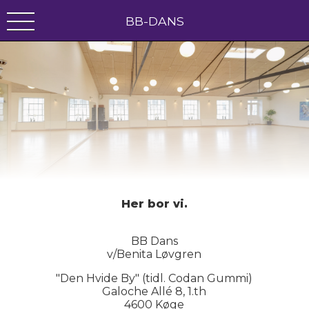
BB-DANS
Her bor vi
.
BB Dans
v/Benita Løvgren
"Den Hvide By" (tidl. Codan Gummi)
Galoche Allé 8, 1.th
4600 Køge